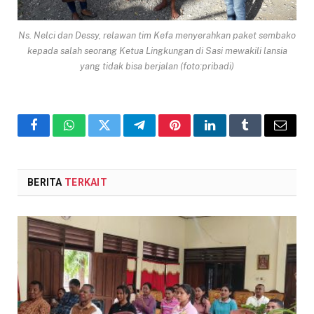
Ns. Nelci dan Dessy, relawan tim Kefa menyerahkan paket sembako
kepada salah seorang Ketua Lingkungan di Sasi mewakili lansia
yang tidak bisa berjalan (foto:pribadi)
Facebook
WhatsApp
Twitter
Telegram
Pinterest
LinkedIn
Tumblr
Email
BERITA
TERKAIT