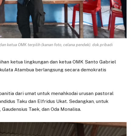
u) dan ketua OMK terpilih (kanan foto, celana pendek). dok.pribadi
ihan ketua lingkungan dan ketua OMK Santo Gabriel
akulata Atambua berlangsung secara demokratis
 panitia dari umat untuk menahkodai urusan pastoral
Kandidus Taku dan Elfridus Ukat. Sedangkan, untuk
i, Gaudensius Taek, dan Oda Monalisa.