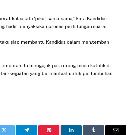
 berat kalau kita ‘pikul’ sama-sama,” kata Kandidus
ng hadir menyaksikan proses perhitungan suara.
engaku siap membantu Kandidus dalam mengemban
kesempatan itu mengajak para orang muda katolik di
iatan-kegiatan yang bermanfaat untuk pertumbuhan
pp
Twitter
Telegram
Pinterest
LinkedIn
Tumblr
Email