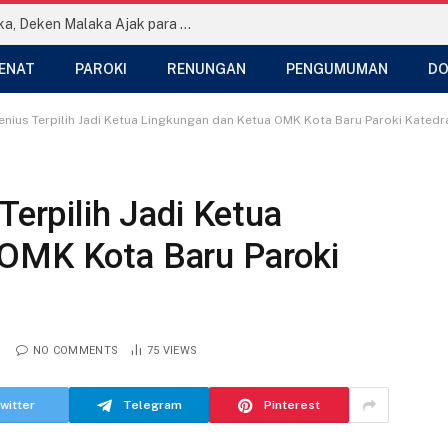
Temu Persaudaraan se-Dekenat Malaka, Deken Malaka Ajak para Imam Teladani Hati Santo Yohanes Maria Vianney
ENAT
PAROKI
RENUNGAN
PENGUMUMAN
DO
renius Terpilih Jadi Ketua Lingkungan dan Ketua OMK Kota Baru Paroki Kated
Terpilih Jadi Ketua
 OMK Kota Baru Paroki
NO COMMENTS
75
VIEWS
witter
Telegram
Pinterest