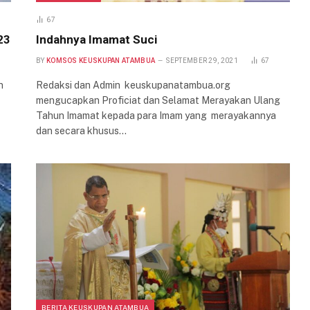
67
23
Indahnya Imamat Suci
BY
KOMSOS KEUSKUPAN ATAMBUA
SEPTEMBER 29, 2021
67
n
Redaksi dan Admin keuskupanatambua.org
mengucapkan Proficiat dan Selamat Merayakan Ulang
Tahun Imamat kepada para Imam yang merayakannya
dan secara khusus…
BERITA KEUSKUPAN ATAMBUA