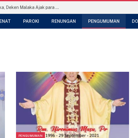
Temu Persaudaraan se-Dekenat Malaka, Deken Malaka Ajak para Imam Teladani Hati Santo Yohanes Maria Vianney
ENAT
PAROKI
RENUNGAN
PENGUMUMAN
DO
PENGUMUMAN