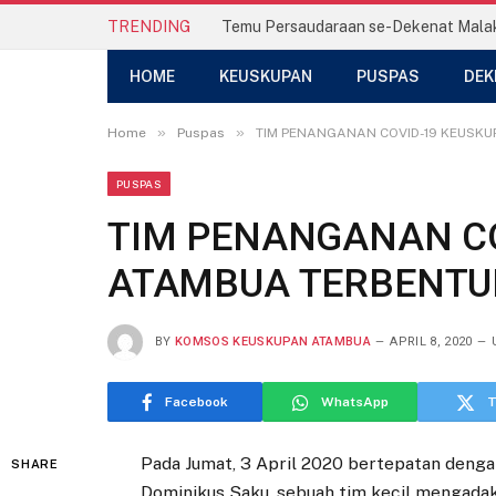
TRENDING
HOME
KEUSKUPAN
PUSPAS
DEK
»
»
Home
Puspas
TIM PENANGANAN COVID-19 KEUSK
PUSPAS
TIM PENANGANAN CO
ATAMBUA TERBENTU
BY
KOMSOS KEUSKUPAN ATAMBUA
APRIL 8, 2020
Facebook
WhatsApp
T
Pada Jumat, 3 April 2020 bertepatan deng
SHARE
Dominikus Saku, sebuah tim kecil mengadak