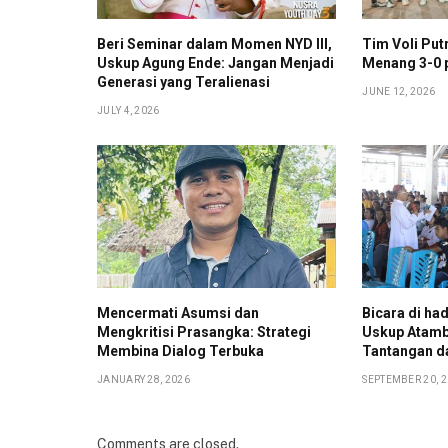
Beri Seminar dalam Momen NYD III,
Tim Voli Put
Uskup Agung Ende: Jangan Menjadi
Menang 3-0 
Generasi yang Teralienasi
JUNE 12, 2026
JULY 4, 2026
Mencermati Asumsi dan
Bicara di ha
Mengkritisi Prasangka: Strategi
Uskup Atamb
Membina Dialog Terbuka
Tantangan d
JANUARY 28, 2026
SEPTEMBER 20, 
Comments are closed.