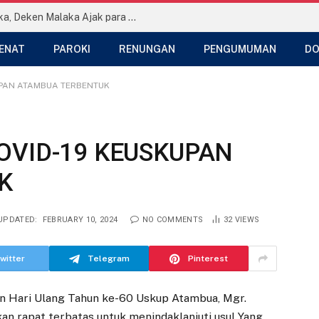
Temu Persaudaraan se-Dekenat Malaka, Deken Malaka Ajak para Imam Teladani Hati Santo Yohanes Maria Vianney
ENAT
PAROKI
RENUNGAN
PENGUMUMAN
DO
UPAN ATAMBUA TERBENTUK
VID-19 KEUSKUPAN
K
UPDATED:
FEBRUARY 10, 2024
NO COMMENTS
32
VIEWS
witter
Telegram
Pinterest
an Hari Ulang Tahun ke-60 Uskup Atambua, Mgr.
an rapat terbatas untuk menindaklanjuti usul Yang