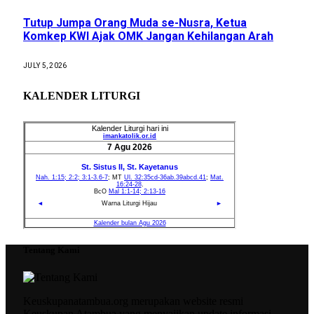
Tutup Jumpa Orang Muda se-Nusra, Ketua
Komkep KWI Ajak OMK Jangan Kehilangan Arah
JULY 5, 2026
KALENDER LITURGI
Tentang Kami
Keuskupanatambua.org merupakan website resmi
Keuskupan Atambua yang menyajikan update informasi