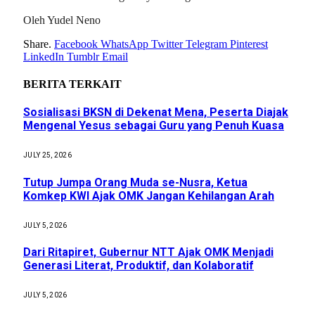
Oleh Yudel Neno
Share.
Facebook
WhatsApp
Twitter
Telegram
Pinterest
LinkedIn
Tumblr
Email
BERITA
TERKAIT
Sosialisasi BKSN di Dekenat Mena, Peserta Diajak
Mengenal Yesus sebagai Guru yang Penuh Kuasa
JULY 25, 2026
Tutup Jumpa Orang Muda se-Nusra, Ketua
Komkep KWI Ajak OMK Jangan Kehilangan Arah
JULY 5, 2026
Dari Ritapiret, Gubernur NTT Ajak OMK Menjadi
Generasi Literat, Produktif, dan Kolaboratif
JULY 5, 2026