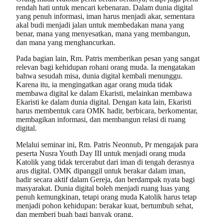
rendah hati untuk mencari kebenaran. Dalam dunia digital
yang penuh informasi, iman harus menjadi akar, sementara
akal budi menjadi jalan untuk membedakan mana yang
benar, mana yang menyesatkan, mana yang membangun,
dan mana yang menghancurkan.
Pada bagian lain, Rm. Patris memberikan pesan yang sangat
relevan bagi kehidupan rohani orang muda. Ia mengatakan
bahwa sesudah misa, dunia digital kembali menunggu.
Karena itu, ia mengingatkan agar orang muda tidak
membawa digital ke dalam Ekaristi, melainkan membawa
Ekaristi ke dalam dunia digital. Dengan kata lain, Ekaristi
harus membentuk cara OMK hadir, berbicara, berkomentar,
membagikan informasi, dan membangun relasi di ruang
digital.
Melalui seminar ini, Rm. Patris Neonnub, Pr mengajak para
peserta Nusra Youth Day III untuk menjadi orang muda
Katolik yang tidak tercerabut dari iman di tengah derasnya
arus digital. OMK dipanggil untuk berakar dalam iman,
hadir secara aktif dalam Gereja, dan berdampak nyata bagi
masyarakat. Dunia digital boleh menjadi ruang luas yang
penuh kemungkinan, tetapi orang muda Katolik harus tetap
menjadi pohon kehidupan: berakar kuat, bertumbuh sehat,
dan memberi buah bagi banyak orang.