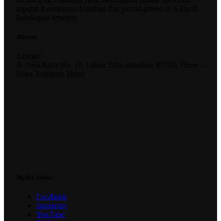
seputar Keuskupan Atambua dan paroki-paroki di wilayah
keuskupan tersebut.
Alamat
Alamat:
Jl. Nela Raya No. 17, Lalian Tolu, Atambua 85702, Timor –
Nusa Tenggara Timur.
Media Sosial
Facebook
Instagram
YouTube