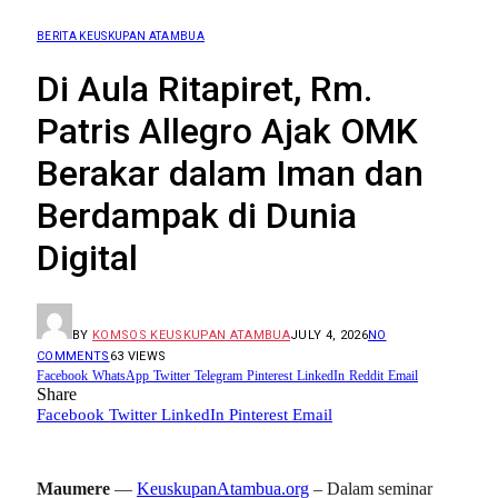
BERITA KEUSKUPAN ATAMBUA
Di Aula Ritapiret, Rm.
Patris Allegro Ajak OMK
Berakar dalam Iman dan
Berdampak di Dunia
Digital
BY
KOMSOS KEUSKUPAN ATAMBUA
JULY 4, 2026
NO
COMMENTS
63
VIEWS
Facebook
WhatsApp
Twitter
Telegram
Pinterest
LinkedIn
Reddit
Email
Share
Facebook
Twitter
LinkedIn
Pinterest
Email
Maumere
—
KeuskupanAtambua.org
– Dalam seminar