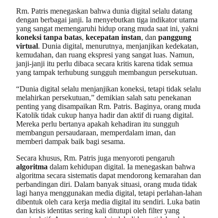
Rm. Patris menegaskan bahwa dunia digital selalu datang
dengan berbagai janji. Ia menyebutkan tiga indikator utama
yang sangat memengaruhi hidup orang muda saat ini, yakni
koneksi tanpa batas
,
kecepatan instan
, dan
panggung
virtual
. Dunia digital, menurutnya, menjanjikan kedekatan,
kemudahan, dan ruang ekspresi yang sangat luas. Namun,
janji-janji itu perlu dibaca secara kritis karena tidak semua
yang tampak terhubung sungguh membangun persekutuan.
“Dunia digital selalu menjanjikan koneksi, tetapi tidak selalu
melahirkan persekutuan,” demikian salah satu penekanan
penting yang disampaikan Rm. Patris. Baginya, orang muda
Katolik tidak cukup hanya hadir dan aktif di ruang digital.
Mereka perlu bertanya apakah kehadiran itu sungguh
membangun persaudaraan, memperdalam iman, dan
memberi dampak baik bagi sesama.
Secara khusus, Rm. Patris juga menyoroti pengaruh
algoritma
dalam kehidupan digital. Ia menegaskan bahwa
algoritma secara sistematis dapat mendorong kemarahan dan
perbandingan diri. Dalam banyak situasi, orang muda tidak
lagi hanya menggunakan media digital, tetapi perlahan-lahan
dibentuk oleh cara kerja media digital itu sendiri. Luka batin
dan krisis identitas sering kali ditutupi oleh filter yang