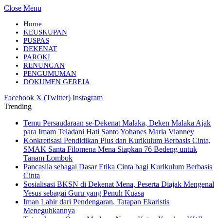
Close Menu
Home
KEUSKUPAN
PUSPAS
DEKENAT
PAROKI
RENUNGAN
PENGUMUMAN
DOKUMEN GEREJA
Facebook
X (Twitter)
Instagram
Trending
Temu Persaudaraan se-Dekenat Malaka, Deken Malaka Ajak
para Imam Teladani Hati Santo Yohanes Maria Vianney
Konkretisasi Pendidikan Plus dan Kurikulum Berbasis Cinta,
SMAK Santa Filomena Mena Siapkan 76 Bedeng untuk
Tanam Lombok
Pancasila sebagai Dasar Etika Cinta bagi Kurikulum Berbasis
Cinta
Sosialisasi BKSN di Dekenat Mena, Peserta Diajak Mengenal
Yesus sebagai Guru yang Penuh Kuasa
Iman Lahir dari Pendengaran, Tatapan Ekaristis
Meneguhkannya