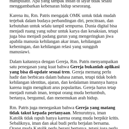
manipulatif. Apa yang tampak indah di layar tidak selalu
menggambarkan kebenaran hidup seseorang.
Karena itu, Rm. Patris mengajak OMK untuk tidak mudah
terjebak dalam budaya perbandingan diri, pencitraan, dan
kebutuhan untuk selalu tampil sempurna. Dunia digital bisa
menjadi ruang yang subur untuk karya dan kesaksian, tetapi
juga bisa menjadi padang gurun yang mengeringkan jiwa
apabila manusia kehilangan akar iman, kehilangan
keheningan, dan kehilangan relasi yang sungguh
manusiawi.
Dalam kaitannya dengan Gereja, Rm. Patris menyampaikan
satu penegasan yang kuat bahwa
Gereja bukanlah aplikasi
yang bisa di-update sesuai tren
. Gereja memang perlu
hadir dan berbicara dalam bahasa zaman, tetapi tidak boleh
kehilangan identitas, ajaran, dan kedalaman imannya hanya
karena ingin mengikuti arus popularitas. Gereja harus tetap
menjadi rumah iman, tempat orang muda bertumbuh,
bertanya, bergumul, dan menemukan arah hidup.
Rm. Patris juga menegaskan bahwa
Gereja yang matang
tidak takut kepada pertanyaan
. Menurutnya, iman
Katolik tidak rapuh hanya karena orang muda berpikir kritis.
Sebaliknya, iman dan akal budi perlu berjalan bersama.
Orang muda Katolik perlu berani bertanya, tetapi juga perlu