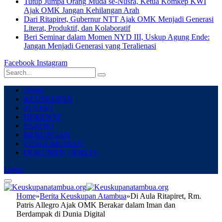
Tutup Jumpa Orang Muda se-Nusra, Ketua Komkep KWI
Ajak OMK Jangan Kehilangan Arah
Dari Ritapiret, Gubernur NTT Ajak OMK Menjadi Generasi
Literat, Produktif, dan Kolaboratif
Beri Seminar dalam Momen NYD III, Uskup Agung Ende:
Jangan Menjadi Generasi yang Teralienasi
Facebook
Instagram
Home
KEUSKUPAN
PUSPAS
DEKENAT
PAROKI
RENUNGAN
PENGUMUMAN
DOKUMEN GEREJA
Login
Home
»
Berita Keuskupan Atambua
»
Di Aula Ritapiret, Rm.
Patris Allegro Ajak OMK Berakar dalam Iman dan
Berdampak di Dunia Digital