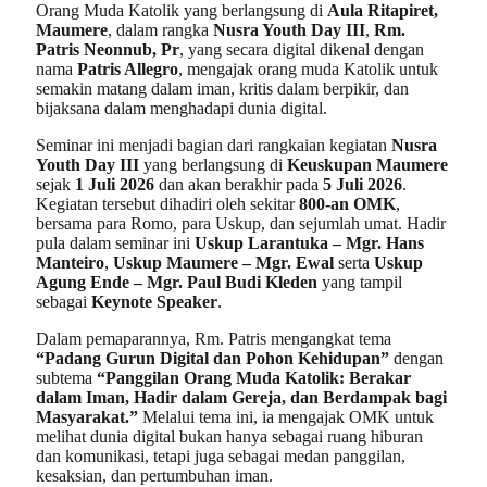
Orang Muda Katolik yang berlangsung di
Aula Ritapiret,
Maumere
, dalam rangka
Nusra Youth Day III
,
Rm.
Patris Neonnub, Pr
, yang secara digital dikenal dengan
nama
Patris Allegro
, mengajak orang muda Katolik untuk
semakin matang dalam iman, kritis dalam berpikir, dan
bijaksana dalam menghadapi dunia digital.
Seminar ini menjadi bagian dari rangkaian kegiatan
Nusra
Youth Day III
yang berlangsung di
Keuskupan Maumere
sejak
1 Juli 2026
dan akan berakhir pada
5 Juli 2026
.
Kegiatan tersebut dihadiri oleh sekitar
800-an OMK
,
bersama para Romo, para Uskup, dan sejumlah umat. Hadir
pula dalam seminar ini
Uskup Larantuka – Mgr. Hans
Manteiro
,
Uskup Maumere – Mgr. Ewal
serta
Uskup
Agung Ende – Mgr. Paul Budi Kleden
yang tampil
sebagai
Keynote Speaker
.
Dalam pemaparannya, Rm. Patris mengangkat tema
“Padang Gurun Digital dan Pohon Kehidupan”
dengan
subtema
“Panggilan Orang Muda Katolik: Berakar
dalam Iman, Hadir dalam Gereja, dan Berdampak bagi
Masyarakat.”
Melalui tema ini, ia mengajak OMK untuk
melihat dunia digital bukan hanya sebagai ruang hiburan
dan komunikasi, tetapi juga sebagai medan panggilan,
kesaksian, dan pertumbuhan iman.