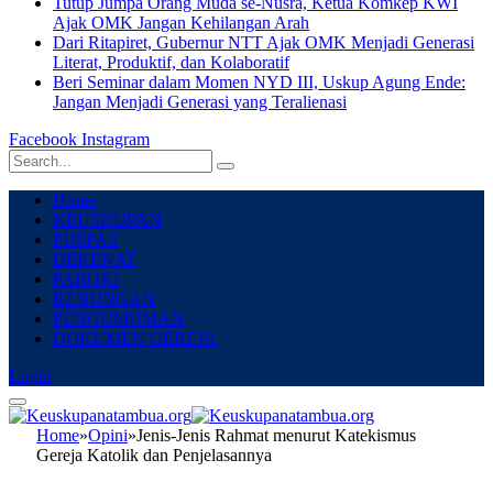
Tutup Jumpa Orang Muda se-Nusra, Ketua Komkep KWI
Ajak OMK Jangan Kehilangan Arah
Dari Ritapiret, Gubernur NTT Ajak OMK Menjadi Generasi
Literat, Produktif, dan Kolaboratif
Beri Seminar dalam Momen NYD III, Uskup Agung Ende:
Jangan Menjadi Generasi yang Teralienasi
Facebook
Instagram
Home
KEUSKUPAN
PUSPAS
DEKENAT
PAROKI
RENUNGAN
PENGUMUMAN
DOKUMEN GEREJA
Login
Home
»
Opini
»
Jenis-Jenis Rahmat menurut Katekismus
Gereja Katolik dan Penjelasannya