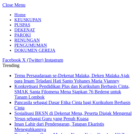
Close Menu
Home
KEUSKUPAN
PUSPAS
DEKENAT
PAROKI
RENUNGAN
PENGUMUMAN
DOKUMEN GEREJA
Facebook
X (Twitter)
Instagram
Trending
Temu Persaudaraan se-Dekenat Malaka, Deken Malaka Ajak
para Imam Teladani Hati Santo Yohanes Maria Vianney
Konkretisasi Pendidikan Plus dan Kurikulum Berbasis Cinta,
SMAK Santa Filomena Mena Siapkan 76 Bedeng untuk
Tanam Lombok
Pancasila sebagai Dasar Etika Cinta bagi Kurikulum Berbasis
Cinta
Sosialisasi BKSN di Dekenat Mena, Peserta Diajak Mengenal
Yesus sebagai Guru yang Penuh Kuasa
Iman Lahir dari Pendengaran, Tatapan Ekaristis
Meneguhkannya