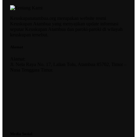
Keuskupanatambua.org merupakan website resmi
Keuskupan Atambua yang menyajikan update informasi
seputar Keuskupan Atambua dan paroki-paroki di wilayah
keuskupan tersebut.
Alamat
Alamat:
Jl. Nela Raya No. 17, Lalian Tolu, Atambua 85702, Timor –
Nusa Tenggara Timur.
Media Sosial