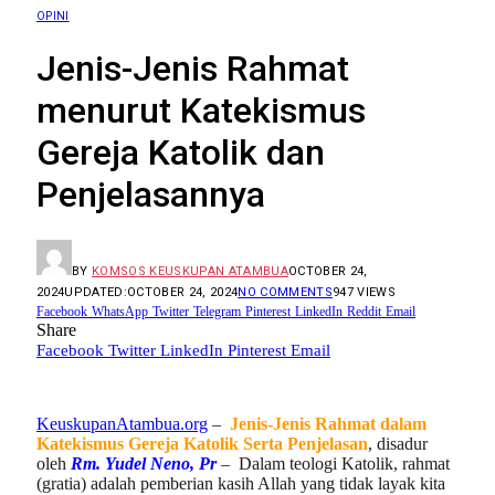
OPINI
Jenis-Jenis Rahmat
menurut Katekismus
Gereja Katolik dan
Penjelasannya
BY
KOMSOS KEUSKUPAN ATAMBUA
OCTOBER 24,
2024
UPDATED:
OCTOBER 24, 2024
NO COMMENTS
947
VIEWS
Facebook
WhatsApp
Twitter
Telegram
Pinterest
LinkedIn
Reddit
Email
Share
Facebook
Twitter
LinkedIn
Pinterest
Email
KeuskupanAtambua.org
–
Jenis-Jenis Rahmat dalam
Katekismus Gereja Katolik Serta Penjelasan
, disadur
oleh
Rm. Yudel Neno, Pr
– Dalam teologi Katolik, rahmat
(gratia) adalah pemberian kasih Allah yang tidak layak kita