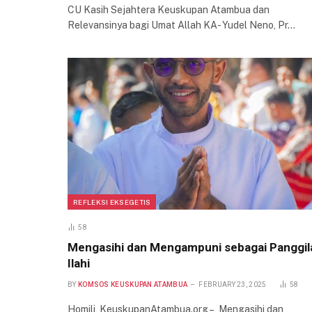
CU Kasih Sejahtera Keuskupan Atambua dan
Relevansinya bagi Umat Allah KA- Yudel Neno, Pr…
REFLEKSI EKSEGETIS
58
Mengasihi dan Mengampuni sebagai Panggil
Ilahi
BY
KOMSOS KEUSKUPAN ATAMBUA
FEBRUARY 23, 2025
58
Homili, KeuskupanAtambua.org – Mengasihi dan