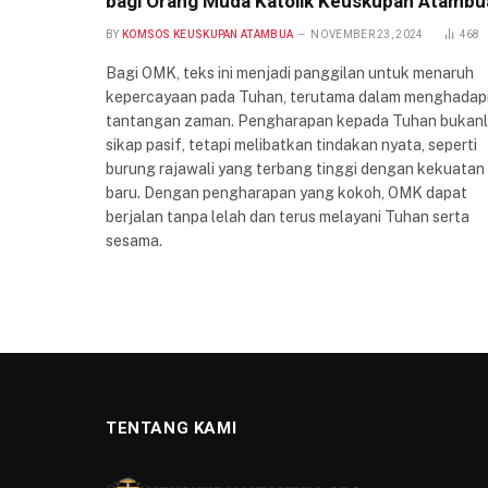
bagi Orang Muda Katolik Keuskupan Atambu
BY
KOMSOS KEUSKUPAN ATAMBUA
NOVEMBER 23, 2024
468
Bagi OMK, teks ini menjadi panggilan untuk menaruh
kepercayaan pada Tuhan, terutama dalam menghadap
tantangan zaman. Pengharapan kepada Tuhan bukan
sikap pasif, tetapi melibatkan tindakan nyata, seperti
burung rajawali yang terbang tinggi dengan kekuatan
baru. Dengan pengharapan yang kokoh, OMK dapat
berjalan tanpa lelah dan terus melayani Tuhan serta
sesama.
TENTANG KAMI