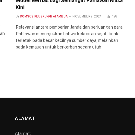
a
Model Bernas bagi Semangat Pahlawan Masa
Kini
BY
KOMSOS KEUSKUPAN ATAMBUA
NOVEMBER 9, 2024
128
i
Relevansi antara pemberian Janda dan perjuangan para
lah
Pahlawan menunjukkan bahwa kekuatan sejati tidak
terletak pada besar kecilnya sumber daya, melainkan
pada kemauan untuk berkorban secara utuh
ALAMAT
Alamat: