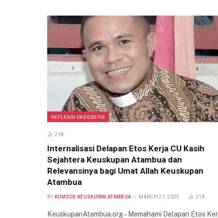
REFLEKSI EKSEGETIS
218
Internalisasi Delapan Etos Kerja CU Kasih
Sejahtera Keuskupan Atambua dan
Relevansinya bagi Umat Allah Keuskupan
Atambua
BY
KOMSOS KEUSKUPAN ATAMBUA
MARCH 21, 2025
218
KeuskupanAtambua.org – Memahami Delapan Etos Ker