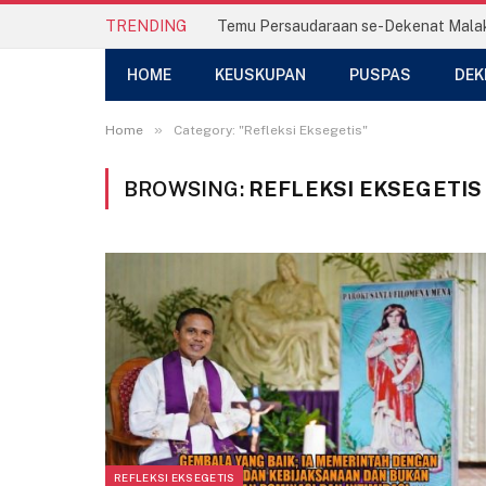
TRENDING
HOME
KEUSKUPAN
PUSPAS
DEK
»
Home
Category: "Refleksi Eksegetis"
BROWSING:
REFLEKSI EKSEGETIS
REFLEKSI EKSEGETIS