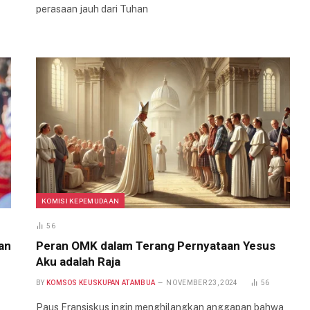
perasaan jauh dari Tuhan
KOMISI KEPEMUDAAN
56
an
Peran OMK dalam Terang Pernyataan Yesus
Aku adalah Raja
BY
KOMSOS KEUSKUPAN ATAMBUA
NOVEMBER 23, 2024
56
Paus Fransiskus ingin menghilangkan anggapan bahwa