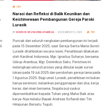
789
Narasi dan Refleksi di Balik Keunikan dan
n
Keistimewaan Pembangunan Gereja Paroki
Lurasik
BY
KOMSOS KEUSKUPAN ATAMBUA
DECEMBER 15, 2025
789
an
Puncak dari seluruh rangkaian pembangunan ini terjadi
il
pada 15 Desember 2025, saat Gereja Santa Maria Goreti
Lurasik ditahbiskan secara resmi. Penahbisan dilakukan
oleh Kardinal Indonesia, Mgr. Ignatius Suharyo, bersama
Uskup Atambua, Mgr. Dominikus Saku. Peristiwa ini
melengkapi seluruh proses yang dimulai sejak survei
lokasi pada 19 Juli 2025 dan perobohan gereja lama pada
1 Agustus 2025. Bagi umat Lurasik, penahbisan ini bukan
hanya seremoni, melainkan penggenapan dari doa, kerja
keras, dan iman bersama. Segala puji syukur
dipersembahkan kepada Tuhan yang Maha Baik atas
karya-Nya melalui Bapak Andreas Sofiandi dan Tim
Himpunan Bersatu Teguh.