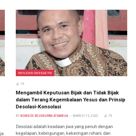
REFLEKSI EKSEGETIS
79
Mengambil Keputusan Bijak dan Tidak Bijak
dalam Terang Kegembalaan Yesus dan Prinsip
Desolasi-Konsolasi
BY
KOMSOS KEUSKUPAN ATAMBUA
MARCH 13, 2025
79
Desolasi adalah keadaan jiwa yang penuh dengan
kegelapan, kebingungan, kekeringan rohani, dan
ja