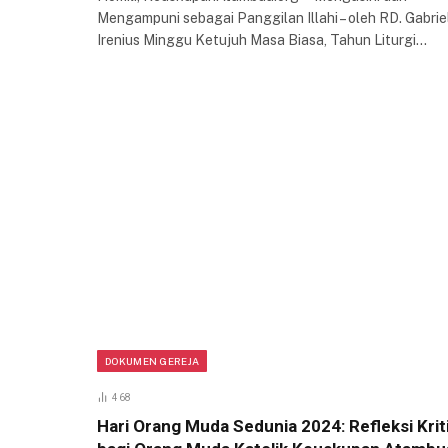
Mengampuni sebagai Panggilan Illahi – oleh RD. Gabrie
Irenius Minggu Ketujuh Masa Biasa, Tahun Liturgi…
DOKUMEN GEREJA
468
Hari Orang Muda Sedunia 2024: Refleksi Krit