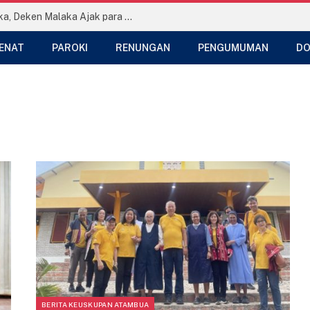
Temu Persaudaraan se-Dekenat Malaka, Deken Malaka Ajak para Imam Teladani Hati Santo Yohanes Maria Vianney
ENAT
PAROKI
RENUNGAN
PENGUMUMAN
DO
BERITA KEUSKUPAN ATAMBUA